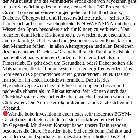
der Muskulatur und die verminderte Produktion von Myokinen geht
mit der Schwächung des Immunsystems einher. “60 Prozent der
Covid-Krankenhauseinweisungen gehen auf Bluthochdruck,
Diabetes, Übergewicht und Herzschwäche zurück…” schrieb K.
Lauterbach auf seiner Facebookseite. EIN WAHNSINN mit diesem
Wissen den Sport, besonders auch für Kinder, zu verbieten. Man
reduziert damit keine Risikogruppen, es werden neue erschaffen,
auch zukünftige. Und es sind die gesunden sozialen Kontakte, die
den Menschen fehlen – in allen Altersgruppen und allen Bereichen
des momentanen Daseins.
#GesundheitbrauchtTraining
Es ist nicht
nachvollziehbar, warum ein Gartenmarkt eher öffnet als ein
Fitnessclub. Es geht doch um Gesundheit, oder? Daher sollten alle
Maßnahmen, die das Immunsystem stärken ergriffen werden. Das
Schließen des Sportbereiches ist ein gravierender Fehler. Das hat
man schon im ersten Lockdown ermittelt. Dazu ist das
Hygienkonzept zweifellos im Fitnessclub ungleich besser und
nachvollziehbarer als im Einkaufsmarkt. Wir können durch das
CheckIn-System stets nachvollziehen, welche Personen wann im
Club waren. Die Anreise erfolgt individuell, die Geräte stehen mit
Abstand.
War die hohe Investition in euer neues sehr modernes EGYM-
Gerätekonzept direkt nach dem ersten Lockdown ein Fehler?
Im Gegenteil. Mit diesem Konzept haben unsere Trainierenden,
besonders die älteren Sportler, hohe Sicherheit beim Training und
vor allem schnell spürbare und messbare Fortschritte. Das Ziel