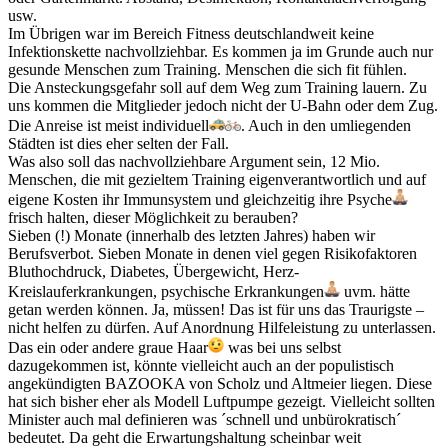
usw.
Im Übrigen war im Bereich Fitness deutschlandweit keine
Infektionskette nachvollziehbar. Es kommen ja im Grunde auch nur
gesunde Menschen zum Training. Menschen die sich fit fühlen.
Die Ansteckungsgefahr soll auf dem Weg zum Training lauern. Zu
uns kommen die Mitglieder jedoch nicht der U-Bahn oder dem Zug.
Die Anreise ist meist individuell
. Auch in den umliegenden
Städten ist dies eher selten der Fall.
Was also soll das nachvollziehbare Argument sein, 12 Mio.
Menschen, die mit gezieltem Training eigenverantwortlich und auf
eigene Kosten ihr Immunsystem und gleichzeitig ihre Psyche
frisch halten, dieser Möglichkeit zu berauben?
Sieben (!) Monate (innerhalb des letzten Jahres) haben wir
Berufsverbot. Sieben Monate in denen viel gegen Risikofaktoren
Bluthochdruck, Diabetes, Übergewicht, Herz-
Kreislauferkrankungen, psychische Erkrankungen
uvm. hätte
getan werden können. Ja, müssen! Das ist für uns das Traurigste –
nicht helfen zu dürfen. Auf Anordnung Hilfeleistung zu unterlassen.
Das ein oder andere graue Haar
was bei uns selbst
dazugekommen ist, könnte vielleicht auch an der populistisch
angekündigten BAZOOKA von Scholz und Altmeier liegen. Diese
hat sich bisher eher als Modell Luftpumpe gezeigt. Vielleicht sollten
Minister auch mal definieren was ´schnell und unbürokratisch´
bedeutet. Da geht die Erwartungshaltung scheinbar weit