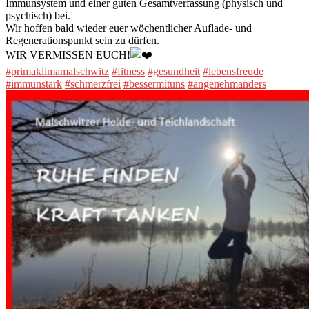
Immunsystem und einer guten Gesamtverfassung (physisch und
psychisch) bei.
Wir hoffen bald wieder euer wöchentlicher Auflade- und
Regenerationspunkt sein zu dürfen.
WIR VERMISSEN EUCH!
#primaklimamalschwitz
#fitness
#gesundheit
#lebensfreude
#immunstark
#schmerzfrei
#bessermituns
#angenehmanders