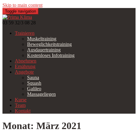
Skip to main content
Toggle navigation
03 59 32/3 08 28
Trainieren
Muskeltraining
Beweglichkeitstraining
Ausdauertraining
Kostenloses Infotraining
Abnehmen
Ernährung
Angebote
Sauna
Squash
Galileo
Massageliegen
Kurse
Team
Kontakt
Monat:
März 2021