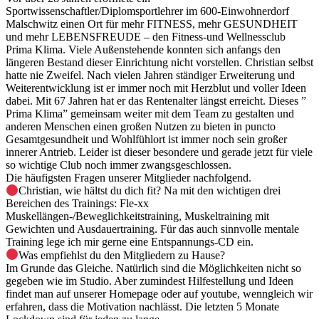
Sportwissenschaftler/Diplomsportlehrer im 600-Einwohnerdorf
Malschwitz einen Ort für mehr FITNESS, mehr GESUNDHEIT
und mehr LEBENSFREUDE – den Fitness-und Wellnessclub
Prima Klima. Viele Außenstehende konnten sich anfangs den
längeren Bestand dieser Einrichtung nicht vorstellen. Christian selbst
hatte nie Zweifel. Nach vielen Jahren ständiger Erweiterung und
Weiterentwicklung ist er immer noch mit Herzblut und voller Ideen
dabei. Mit 67 Jahren hat er das Rentenalter längst erreicht. Dieses ”
Prima Klima” gemeinsam weiter mit dem Team zu gestalten und
anderen Menschen einen großen Nutzen zu bieten in puncto
Gesamtgesundheit und Wohlfühlort ist immer noch sein großer
innerer Antrieb. Leider ist dieser besondere und gerade jetzt für viele
so wichtige Club noch immer zwangsgeschlossen.
Die häufigsten Fragen unserer Mitglieder nachfolgend.
Christian, wie hältst du dich fit? Na mit den wichtigen drei
Bereichen des Trainings: Fle-xx
Muskellängen-/Beweglichkeitstraining, Muskeltraining mit
Gewichten und Ausdauertraining. Für das auch sinnvolle mentale
Training lege ich mir gerne eine Entspannungs-CD ein.
Was empfiehlst du den Mitgliedern zu Hause?
Im Grunde das Gleiche. Natürlich sind die Möglichkeiten nicht so
gegeben wie im Studio. Aber zumindest Hilfestellung und Ideen
findet man auf unserer Homepage oder auf youtube, wenngleich wir
erfahren, dass die Motivation nachlässt. Die letzten 5 Monate