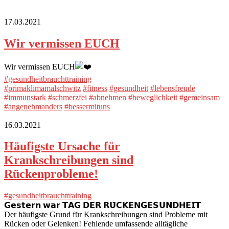
17.03.2021
Wir vermissen EUCH
Wir vermissen EUCH
#gesundheitbrauchttraining
#primaklimamalschwitz
#fitness
#gesundheit
#lebensfreude
#immunstark
#schmerzfei
#abnehmen
#beweglichkeit
#gemeinsam
#angenehmanders
#bessermituns
16.03.2021
Häufigste Ursache für
Krankschreibungen sind
Rückenprobleme!
#gesundheitbrauchttraining
𝗚𝗲𝘀𝘁𝗲𝗿𝗻 𝘄𝗮𝗿 𝗧𝗔𝗚 𝗗𝗘𝗥 𝗥𝗨̈𝗖𝗞𝗘𝗡𝗚𝗘𝗦𝗨𝗡𝗗𝗛𝗘𝗜𝗧
Der häufigste Grund für Krankschreibungen sind Probleme mit
Rücken oder Gelenken! Fehlende umfassende alltägliche