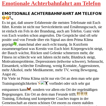
Emotionale Achterbahnfahrt am Telefon
𝗘𝗠𝗢𝗧𝗜𝗢𝗡𝗔𝗟𝗘 𝗔𝗖𝗛𝗧𝗘𝗥𝗕𝗔𝗛𝗡𝗙𝗔𝗛𝗥𝗧 𝗔𝗠 𝗧𝗘𝗟𝗘𝗙𝗢𝗡
Es ist gut, daß unsere Erfahrenste die meisten Telefonate mit Euch
führt. Kerstin ist nicht nur Serviceleiterin und Ernährungscoach, sie
ist einfach ein Fels in der Brandung, auch am Telefon. Ganz viele
von Euch wurden schon angerufen. Die Gespräche sind oft sehr
positiv und von Freude über ein Signal aus dem Prima Klima
geprägt
, manchmal aber auch echt traurig. In Kurzform
zusammengefasst was Kerstin von Euch hört: Körpergewicht steigt,
der Bauch wächst, Rücken und Gelenke schmerzen mehr, die
Fitness ist schlecht wie seit Jahren nicht mehr, Blutdruck steigt,
Motivationsprobleme, Depressionen (teilweise schwere), Sehnsucht,
Einsamkeit, schlechte Ernährung, wenig Kontakte, Aggressionen,
mehr Alkohol, mehr Medikamente, mehr TV, wenig Bewegung,
Angst etc.
Für Viele ist Prima Klima nicht nur ein Ort an dem man sehr gute
Trainingsmöglichkeiten
vorfindet oder sich sehr gut
entspannen kann
, sondern vor allem ein Ort der regelmäßigen
Begegnungen. Ein Ort an dem man Freunde trifft.
Training, Erholung und kompetente Coaches tragen in der
Gemeinschaft an einem schönen Ort enorm zu einem stabilen