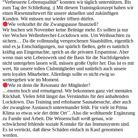
“Verbesserte Lebensqualität” konnten wir täglich unterstützen. Bis
zum Tag der Schließung. ;( Mit diesem Trainingskonzept haben wir
einen Riesenmehrwert für unsere aktuellen und zukünftigen
Kunden. Wir müssen nur wieder öffnen dürfen.
Wie verkraftet ihr die Zwangspause finanziell?
Wir buchen seit November keine Beiträge mehr. Es sollten ja nur
vier Wochen Wellenbrecher-Lockdown sein. Um Weihnachten zu
sichern… Da die vollmundig versprochenen Staatshilfen, eigentlich
sind es ja Entschädigungen, nur spärlich fließen, geht es natürlich
kräftig ans Eingemachte, sprich an die privaten Ersparnisse. Aber
wenn man sein Lebenswerk und die Basis für die Nachfolgenden
nicht untergehen lassen will, müssen große Opfer her. Das ist es mir
wert, für unsere tollen Clubmitglieder und natürlich auch unsere
stets loyalen Mitarbeiter. Allerdings sollte es nicht ewig so
weitergehen wie im Moment.
Wie ist denn die Resonanz der Mitglieder?
…enorm hoch und ermutigend. Wir bekommen ganz viel mentalen
Rückhalt. Vielen fehlt längst das Verständnis für den anhaltenden
Lockdown. Das Training und erholsame Saunabesuche, aber auch
der zwanglose Austausch untereinander fehlt. Für viele ist Prima
Klima so etwas wie der dritte Ort´´. Also die wohltuende Ergänzung
zu Famile und Arbeit. Die Wissenschaft weiß genau, wie
schwächend fehlende soziale Kontake für das Immunsystem sind.
Es ist verrückt, daß diese Schäden einfach in Kauf genommen
werden.