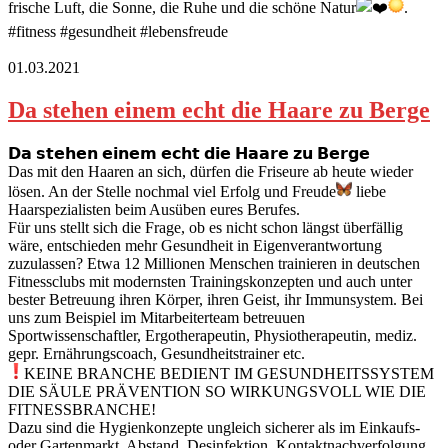
frische Luft, die Sonne, die Ruhe und die schöne Natur
.
#fitness #gesundheit #lebensfreude
01.03.2021
Da stehen einem echt die Haare zu Berge
𝗗𝗮 𝘀𝘁𝗲𝗵𝗲𝗻 𝗲𝗶𝗻𝗲𝗺 𝗲𝗰𝗵𝘁 𝗱𝗶𝗲 𝗛𝗮𝗮𝗿𝗲 𝘇𝘂 𝗕𝗲𝗿𝗴𝗲
Das mit den Haaren an sich, dürfen die Friseure ab heute wieder
lösen. An der Stelle nochmal viel Erfolg und Freude
liebe
Haarspezialisten beim Ausüben eures Berufes.
Für uns stellt sich die Frage, ob es nicht schon längst überfällig
wäre, entschieden mehr Gesundheit in Eigenverantwortung
zuzulassen? Etwa 12 Millionen Menschen trainieren in deutschen
Fitnessclubs mit modernsten Trainingskonzepten und auch unter
bester Betreuung ihren Körper, ihren Geist, ihr Immunsystem. Bei
uns zum Beispiel im Mitarbeiterteam betreuuen
Sportwissenschaftler, Ergotherapeutin, Physiotherapeutin, mediz.
gepr. Ernährungscoach, Gesundheitstrainer etc.
KEINE BRANCHE BEDIENT IM GESUNDHEITSSYSTEM
DIE SÄULE PRÄVENTION SO WIRKUNGSVOLL WIE DIE
FITNESSBRANCHE!
Dazu sind die Hygienkonzepte ungleich sicherer als im Einkaufs-
oder Gartenmarkt. Abstand, Desinfektion, Kontaktnachverfolgung