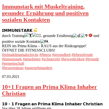
Immunstark mit Muskeltraining,
gesunder Ernährung und positiven
sozialen Kontakten
𝗜𝗠𝗠𝗨𝗡𝗦𝗧𝗔𝗥𝗞
durch Training
, gesunde Ernährung
und
positive soziale Kontakte
.
REIN ins Prima Klima – RAUS aus der Risikogruppe!
ÖFFNET DIE FITNESSCLUBS!
#primaklimamalschwitz
#fitness
#gesundheit
#lebensfreude
#immunstark
#abnehmen
#schmerzfei
#beweglichkeit
#freunde
#gemeinschaft
#bessermituns
#angenehmanders
07.03.2021
10+1 Fragen an Prima Klima Inhaber
Christian
𝟭𝟬 + 𝟭 𝗙𝗿𝗮𝗴𝗲𝗻 𝗮𝗻 𝗣𝗿𝗶𝗺𝗮 𝗞𝗹𝗶𝗺𝗮 𝗜𝗻𝗵𝗮𝗯𝗲𝗿 𝗖𝗵𝗿𝗶𝘀𝘁𝗶𝗮𝗻
Vor über 28 Jahren eröffnete ein