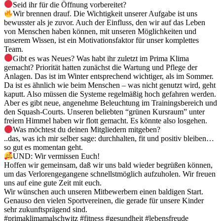
Seid ihr für die Öffnung vorbereitet?
Wir brennen drauf. Die Wichtigkeit unserer Aufgabe ist uns
bewusster als je zuvor. Auch der Einfluss, den wir auf das Leben
von Menschen haben können, mit unseren Möglichkeiten und
unserem Wissen, ist ein Motivationsfaktor für unser komplettes
Team.
Gibt es was Neues? Was habt ihr zuletzt im Prima Klima
gemacht? Priorität hatten zunächst die Wartung und Pflege der
Anlagen. Das ist im Winter entsprechend wichtiger, als im Sommer.
Da ist es ähnlich wie beim Menschen – was nicht genutzt wird, geht
kaputt. Also müssen die Systeme regelmäßig hoch gefahren werden.
Aber es gibt neue, angenehme Beleuchtung im Trainingsbereich und
den Squash-Courts. Unseren beliebten “grünen Kursraum” unter
freiem Himmel haben wir flott gemacht. Es könnte also losgehen.
Was möchtest du deinen Mitgliedern mitgeben?
..das, was ich mir selber sage: durchhalten, fit und positiv bleiben…
so gut es momentan geht.
UND: Wir vermissen Euch!
Hoffen wir gemeinsam, daß wir uns bald wieder begrüßen können,
um das Verlorengegangene schnellstmöglich aufzuholen. Wir freuen
uns auf eine gute Zeit mit euch.
Wir wünschen auch unseren Mitbewerbern einen baldigen Start.
Genauso den vielen Sportvereinen, die gerade für unsere Kinder
sehr zukunftsprägend sind.
#primaklimamalschwitz
#fitness
#gesundheit
#lebensfreude