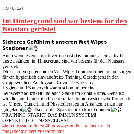
22.03.2021
Im Hintergrund sind wir bestens für den
Neustart gerüstet
𝗦𝗶𝗰𝗵𝗲𝗿𝗲𝘀 𝗚𝗲𝗳𝘂̈𝗵𝗹 𝗺𝗶𝘁 𝘂𝗻𝘀𝗲𝗿𝗲𝗻 𝗪𝗲𝘁 𝗪𝗶𝗽𝗲𝘀
𝗦𝘁𝗮𝘁𝗶𝗼𝗻𝗲𝗻
Auch wenn es euch noch verboten ist das Immunsystem aktiv bei
uns zu stärken, im Hintergrund sind wir bestens für den Neustart
gerüstet.
Die schon vorgefeuchteten Wet Wipes kommen super an und sorgen
für ein hygienisch einwandfreies Training. Gerade jetzt in den
Grippewochen. Auch gegen Covid-19 wirksam.
Hygiene und Sauberkeit waren schon immer eine
Selbsverständlichkeit und auch Stärke im Prima Klima. Genauso
wie die gute Laune, die für ein starkes Immunsystem sehr förderlich
ist. Unsere Trainerin und Physiotherapeutin Anja kennt man nur
gutgelaunt
. Da darf der Spaß nicht zu kurz kommen
TRAINING STÄRKT DAS IMMUNSYSTEM!
ÖFFNET DIE FITNESSCLUBS!
#immunsystemstärken
#fitness
#gesundheit
#lebensfreude
#angenehmanders
#bessermituns