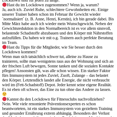
Lockdown sind für jeden zu lange.
Hast du im Lockdown zugenommen? Wenn ja, warum?
Ja, auch ich. Zuviel Ruhe, schlechtere Gewohnheiten etc. Einige
unserer Trainer haben schon im Februar ihr Gewicht wieder
´normalisiert´ (z. B. Anne, Henri, Kerstin), ich bin gerade dabei. Bis
Mitte März habe auch ich wieder mein Wunschgewicht. Neben der
Gewichtsreduktion in den Normalbereich ist es vor allem sinnvoll,
belastende Schadstoffe abzubauen und den Körper mit Nährstoffen
aufzufüllen. Da haben wir mit o.g. Trainern auch perfekte Beratung
im Team.
Hast du Tipps für die Mitglieder, wie Sie besser durch den
Lockdown kommen?
Wenn man sich tatsächlich schwer tut, alleine zu Hause zu
trainieren, sollte man wenigstens raus aus der Wohnung und sich an
der frischen Luft bewegen, Sonne tanken und die sozialen Kontakte
pflegen! Ansonsten gilt, was alle schon wissen. Ein starker Faktor
fürs Immunsystem ist jedes Zuviel, Zuoft, Zulange – das belastet
den Körper. Letztendlich landet alle Energie, die nicht verbraucht
wird im (Fett-Schadstoff) Depot. Jeder kennt seine eigene Realität.
Es ist eben oft schwer, das Eine zu tun ohne das Andere zu lassen.
Kannst du den Lockdown für Fitnessclubs nachvollziehen?
Nein. Wie viele renomierte Präventionsexperten es schon
beantworteten, ist ein starkes Immunsystem von gezieltem Training
und gesunder Ernährung extrem abhängig. Besonders der Verlust