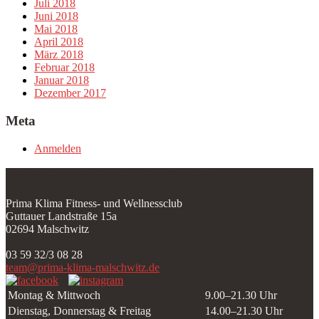
Juli 2018
Juni 2018
Mai 2018
April 2018
März 2018
Februar 2018
Januar 2018
Dezember 2017
Meta
Anmelden
Wir freuen uns über deinen Besuch!
Prima Klima Fitness- und Wellnessclub
Guttauer Landstraße 15a
02694 Malschwitz
03 59 32/3 08 28
team@prima-klima-malschwitz.de
Montag & Mittwoch
9.00–21.30 Uhr
Dienstag, Donnerstag & Freitag
14.00–21.30 Uhr