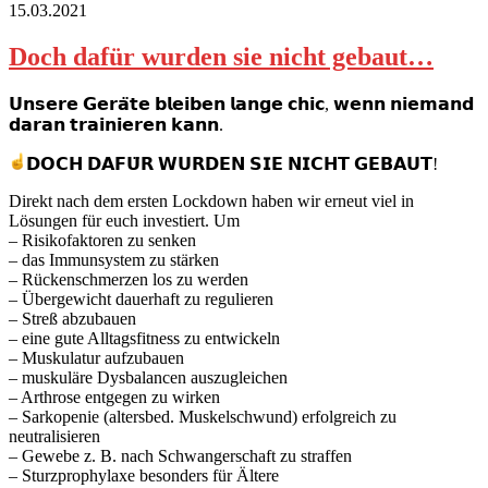
15.03.2021
Doch dafür wurden sie nicht gebaut…
𝗨𝗻𝘀𝗲𝗿𝗲 𝗚𝗲𝗿𝗮̈𝘁𝗲 𝗯𝗹𝗲𝗶𝗯𝗲𝗻 𝗹𝗮𝗻𝗴𝗲 𝗰𝗵𝗶𝗰, 𝘄𝗲𝗻𝗻 𝗻𝗶𝗲𝗺𝗮𝗻𝗱
𝗱𝗮𝗿𝗮𝗻 𝘁𝗿𝗮𝗶𝗻𝗶𝗲𝗿𝗲𝗻 𝗸𝗮𝗻𝗻.
𝗗𝗢𝗖𝗛 𝗗𝗔𝗙𝗨̈𝗥 𝗪𝗨𝗥𝗗𝗘𝗡 𝗦𝗜𝗘 𝗡𝗜𝗖𝗛𝗧 𝗚𝗘𝗕𝗔𝗨𝗧!
Direkt nach dem ersten Lockdown haben wir erneut viel in
Lösungen für euch investiert.
Um
– Risikofaktoren zu senken
– das Immunsystem zu stärken
– Rückenschmerzen los zu werden
– Übergewicht dauerhaft zu regulieren
– Streß abzubauen
– eine gute Alltagsfitness zu entwickeln
– Muskulatur aufzubauen
– muskuläre Dysbalancen auszugleichen
– Arthrose entgegen zu wirken
– Sarkopenie (altersbed. Muskelschwund) erfolgreich zu
neutralisieren
– Gewebe z. B. nach Schwangerschaft zu straffen
– Sturzprophylaxe besonders für Ältere