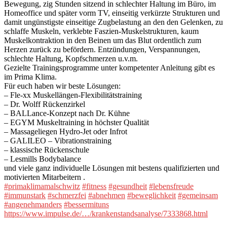
Bewegung, zig Stunden sitzend in schlechter Haltung im Büro, im
Homeoffice und später vorm TV, einseitig verkürzte Strukturen und
damit ungünstigste einseitige Zugbelastung an den den Gelenken, zu
schlaffe Muskeln, verklebte Faszien-Muskelstrukturen, kaum
Muskelkontraktion in den Beinen um das Blut ordentlich zum
Herzen zurück zu befördern. Entzündungen, Verspannungen,
schlechte Haltung, Kopfschmerzen u.v.m.
Gezielte Trainingsprogramme unter kompetenter Anleitung gibt es
im Prima Klima.
Für euch haben wir beste Lösungen:
– Fle-xx Muskellängen-Flexibilitätstraining
– Dr. Wolff Rückenzirkel
– BALLance-Konzept nach Dr. Kühne
– EGYM Muskeltraining in höchster Qualität
– Massageliegen Hydro-Jet oder Infrot
– GALILEO – Vibrationstraining
– klassische Rückenschule
– Lesmills Bodybalance
und viele ganz individuelle Lösungen mit bestens qualifizierten und
motivierten Mitarbeitern .
#primaklimamalschwitz
#fitness
#gesundheit
#lebensfreude
#immunstark
#schmerzfei
#abnehmen
#beweglichkeit
#gemeinsam
#angenehmanders
#bessermituns
https://www.impulse.de/…/krankenstandsanalyse/7333868.html