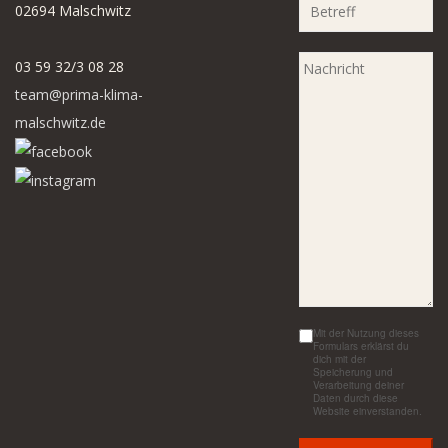
02694 Malschwitz
03 59 32/3 08 28
team@prima-klima-
malschwitz.de
Mit der Nutzung dieses
Formulars erklärst du
dich mit der
Speicherung und
Verarbeitung deiner
Daten durch diese
Website einverstanden.