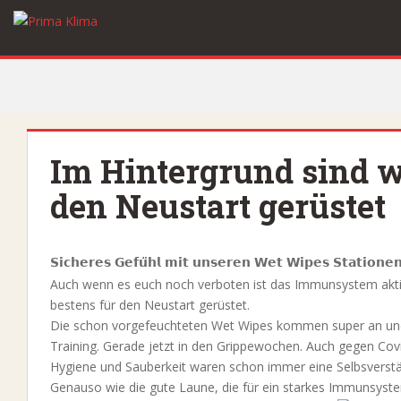
S
k
i
p
t
o
m
a
Im Hintergrund sind w
i
den Neustart gerüstet
n
c
o
n
𝗦𝗶𝗰𝗵𝗲𝗿𝗲𝘀 𝗚𝗲𝗳𝘂̈𝗵𝗹 𝗺𝗶𝘁 𝘂𝗻𝘀𝗲𝗿𝗲𝗻 𝗪𝗲𝘁 𝗪𝗶𝗽𝗲𝘀 𝗦𝘁𝗮𝘁𝗶𝗼𝗻𝗲
t
Auch wenn es euch noch verboten ist das Immunsystem aktiv 
e
bestens für den Neustart gerüstet.
n
Die schon vorgefeuchteten Wet Wipes kommen super an und 
t
Training. Gerade jetzt in den Grippewochen. Auch gegen Cov
Hygiene und Sauberkeit waren schon immer eine Selbsverstän
Genauso wie die gute Laune, die für ein starkes Immunsystem