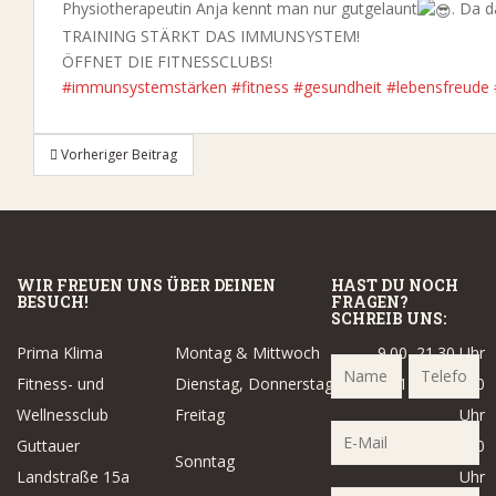
Physiotherapeutin Anja kennt man nur gutgelaunt
. Da 
TRAINING STÄRKT DAS IMMUNSYSTEM!
ÖFFNET DIE FITNESSCLUBS!
#immunsystemstärken
#fitness
#gesundheit
#lebensfreude
Beitragsnavigation
Vorheriger Beitrag
WIR FREUEN UNS ÜBER DEINEN
HAST DU NOCH
BESUCH!
FRAGEN?
SCHREIB UNS:
Prima Klima
Montag & Mittwoch
9.00–21.30 Uhr
Fitness- und
Dienstag, Donnerstag &
14.00–21.30
Wellnessclub
Freitag
Uhr
Guttauer
14.00–18.00
Sonntag
Landstraße 15a
Uhr