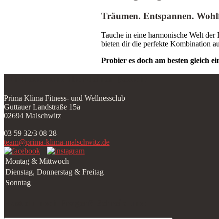
Träumen. Entspannen. Wohlf
Tauche in eine harmonische Welt der 
bieten dir die perfekte Kombination 
Probier es doch am besten gleich ei
Wir freuen uns über deinen Besuch!
Prima Klima Fitness- und Wellnessclub
Guttauer Landstraße 15a
02694 Malschwitz
03 59 32/3 08 28
team@prima-klima-malschwitz.de
Montag & Mittwoch
Dienstag, Donnerstag & Freitag
Sonntag
Hast du noch Fragen? Schreib uns: