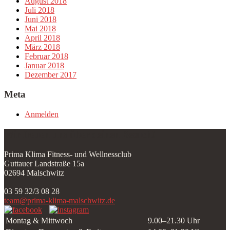
August 2018
Juli 2018
Juni 2018
Mai 2018
April 2018
März 2018
Februar 2018
Januar 2018
Dezember 2017
Meta
Anmelden
Wir freuen uns über deinen Besuch!
Prima Klima Fitness- und Wellnessclub
Guttauer Landstraße 15a
02694 Malschwitz
03 59 32/3 08 28
team@prima-klima-malschwitz.de
Montag & Mittwoch
9.00–21.30 Uhr