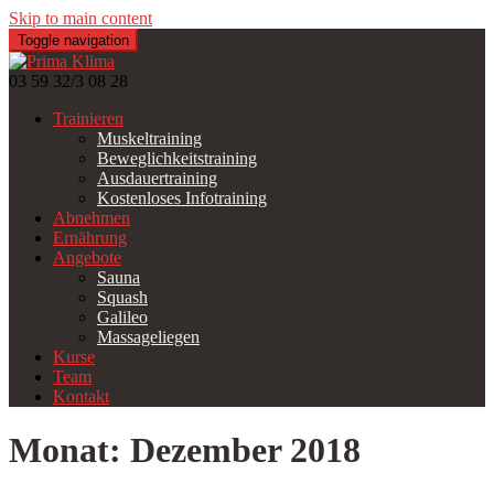
Skip to main content
Toggle navigation
03 59 32/3 08 28
Trainieren
Muskeltraining
Beweglichkeitstraining
Ausdauertraining
Kostenloses Infotraining
Abnehmen
Ernährung
Angebote
Sauna
Squash
Galileo
Massageliegen
Kurse
Team
Kontakt
Monat:
Dezember 2018