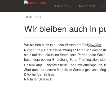
Skip
Trainieren
Abnehmen
Er
to
03 59 32/3 08 28
main
content
12.01.2021
Wir bleiben auch in 
Wir bleiben auch in puncto Wissen am Ball
Nicht nur die Geräteausstattung soll für Euch das bes
stets auf dem aktuellen Stand sein. Permanente Weite
besonders bei der Erreichung Eurer Trainingsziele sic
Unsere Anja, Fitnesstrainerin und Physiotherapeutin,
Aber auch für unsere Mädels im Service gibt viele Mögl
Beitragsnavigation
Vorheriger Beitrag
Nächster Beitrag