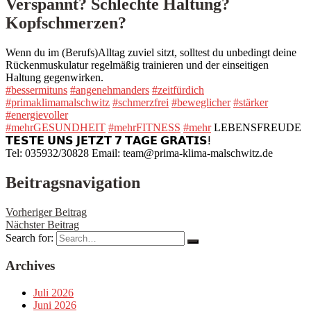
Verspannt? Schlechte Haltung?
Kopfschmerzen?
Wenn du im (Berufs)Alltag zuviel sitzt, solltest du unbedingt deine
Rückenmuskulatur regelmäßig trainieren und der einseitigen
Haltung gegenwirken.
#bessermituns
#angenehmanders
#zeitfürdich
#primaklimamalschwitz
#schmerzfrei
#beweglicher
#stärker
#energievoller
#mehrGESUNDHEIT
#mehrFITNESS
#mehr
LEBENSFREUDE
𝗧𝗘𝗦𝗧𝗘 𝗨𝗡𝗦 𝗝𝗘𝗧𝗭𝗧 𝟳 𝗧𝗔𝗚𝗘 𝗚𝗥𝗔𝗧𝗜𝗦ⵑ
Tel: 035932/30828 Email: team@prima-klima-malschwitz.de
Beitragsnavigation
Vorheriger Beitrag
Nächster Beitrag
Search for:
Archives
Juli 2026
Juni 2026