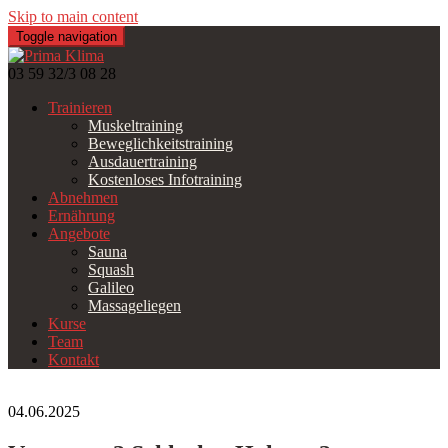
Skip to main content
Toggle navigation
03 59 32/3 08 28
Trainieren
Muskeltraining
Beweglichkeitstraining
Ausdauertraining
Kostenloses Infotraining
Abnehmen
Ernährung
Angebote
Sauna
Squash
Galileo
Massageliegen
Kurse
Team
Kontakt
04.06.2025