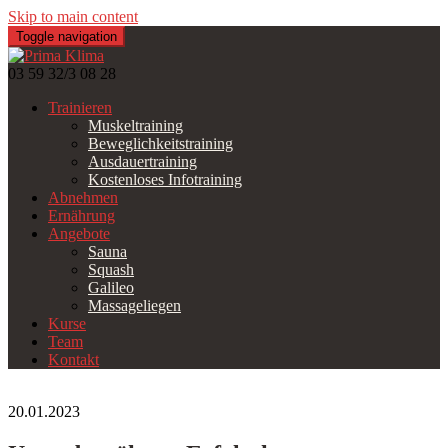
Skip to main content
Toggle navigation
03 59 32/3 08 28
Trainieren
Muskeltraining
Beweglichkeitstraining
Ausdauertraining
Kostenloses Infotraining
Abnehmen
Ernährung
Angebote
Sauna
Squash
Galileo
Massageliegen
Kurse
Team
Kontakt
20.01.2023