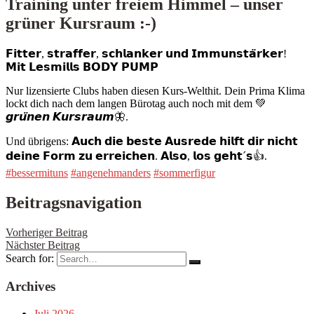
Training unter freiem Himmel – unser
grüner Kursraum :-)
𝗙𝗶𝘁𝘁𝗲𝗿, 𝘀𝘁𝗿𝗮𝗳𝗳𝗲𝗿, 𝘀𝗰𝗵𝗹𝗮𝗻𝗸𝗲𝗿 𝘂𝗻𝗱 𝗜𝗺𝗺𝘂𝗻𝘀𝘁𝗮̈𝗿𝗸𝗲𝗿!
𝗠𝗶𝘁 𝗟𝗲𝘀𝗺𝗶𝗹𝗹𝘀 𝗕𝗢𝗗𝗬 𝗣𝗨𝗠𝗣
Nur lizensierte Clubs haben diesen Kurs-Welthit. Dein Prima Klima
lockt dich nach dem langen Bürotag auch noch mit dem
💚
𝙜𝙧𝙪̈𝙣𝙚𝙣 𝙆𝙪𝙧𝙨𝙧𝙖𝙪𝙢
🦋
.
Und übrigens: 𝗔𝘂𝗰𝗵 𝗱𝗶𝗲 𝗯𝗲𝘀𝘁𝗲 𝗔𝘂𝘀𝗿𝗲𝗱𝗲 𝗵𝗶𝗹𝗳𝘁 𝗱𝗶𝗿 𝗻𝗶𝗰𝗵𝘁
𝗱𝗲𝗶𝗻𝗲 𝗙𝗼𝗿𝗺 𝘇𝘂 𝗲𝗿𝗿𝗲𝗶𝗰𝗵𝗲𝗻. 𝗔𝗹𝘀𝗼, 𝗹𝗼𝘀 𝗴𝗲𝗵𝘁´𝘀
👍
.
#bessermituns
#angenehmanders
#sommerfigur
Beitragsnavigation
Vorheriger Beitrag
Nächster Beitrag
Search for:
Archives
Juli 2026