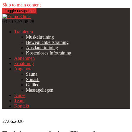
Skip to main content
Toggle navigation
03 59 32/3 08 28
Trainieren
Muskeltraining
Beweglichkeitstraining
Ausdauertraining
Kostenloses Infotraining
Abnehmen
Ernährung
Angebote
Sauna
Squash
Galileo
Massageliegen
Kurse
Team
Kontakt
27.06.2020