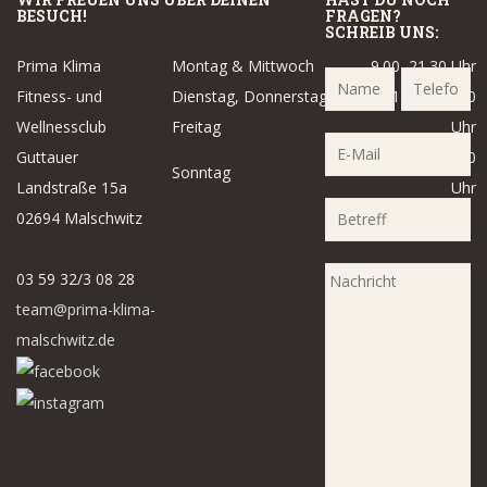
BESUCH!
FRAGEN?
SCHREIB UNS:
Prima Klima
Montag & Mittwoch
9.00–21.30 Uhr
Fitness- und
Dienstag, Donnerstag &
14.00–21.30
Wellnessclub
Freitag
Uhr
Guttauer
14.00–18.00
Sonntag
Landstraße 15a
Uhr
02694 Malschwitz
03 59 32/3 08 28
team@prima-klima-
malschwitz.de