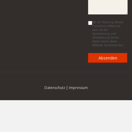
Mit der Nutzung dieses
Formulars erklärst du
dich mit der
Speicherung und
Verarbeitung deiner
Daten durch diese
Website einverstanden.
Datenschutz
|
Impressum