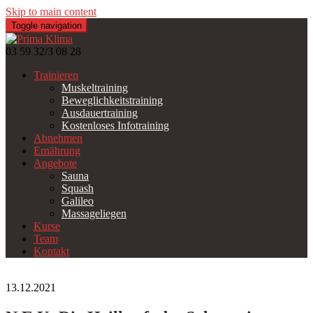
Skip to main content
Toggle navigation
03 59 32/3 08 28
Trainieren
Muskeltraining
Beweglichkeitstraining
Ausdauertraining
Kostenloses Infotraining
Abnehmen
Ernährung
Angebote
Sauna
Squash
Galileo
Massageliegen
Kurse
Team
Kontakt
13.12.2021