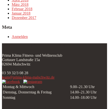
April 2018
März 2018
Februar 2018
Januar 2018
Dezember 2017
Meta
Anmelden
Wir freuen uns über deinen Besuch!
Prima Klima Fitness- und Wellnessclub
Guttauer Landstraße 15a
02694 Malschwitz
03 59 32/3 08 28
team@prima-klima-malschwitz.de
Montag & Mittwoch
9.00–21.30 Uhr
Dienstag, Donnerstag & Freitag
14.00–21.30 Uhr
Sonntag
14.00–18.00 Uhr
Hast du noch Fragen? Schreib uns: