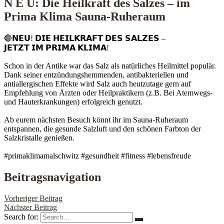
N E U: Die Heilkraft des Salzes – im
Prima Klima Sauna-Ruheraum
🔴𝗡𝗘𝗨! 𝗗𝗜𝗘 𝗛𝗘𝗜𝗟𝗞𝗥𝗔𝗙𝗧 𝗗𝗘𝗦 𝗦𝗔𝗟𝗭𝗘𝗦 –
𝗝𝗘𝗧𝗭𝗧 𝗜𝗠 𝗣𝗥𝗜𝗠𝗔 𝗞𝗟𝗜𝗠𝗔!
Schon in der Antike war das Salz als natürliches Heilmittel populär.
Dank seiner entzündungshemmenden, antibakteriellen und
antiallergischen Effekte wird Salz auch heutzutage gern auf
Empfehlung von Ärzten oder Heilpraktikern (z.B. Bei Atemwegs-
und Hauterkrankungen) erfolgreich genutzt.
Ab eurem nächsten Besuch könnt ihr im Sauna-Ruheraum
entspannen, die gesunde Salzluft und den schönen Farbton der
Salzkristalle genießen.
#primaklimamalschwitz
#gesundheit
#fitness
#lebensfreude
Beitragsnavigation
Vorheriger Beitrag
Nächster Beitrag
Search for: