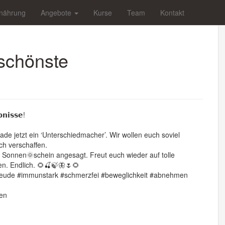
nährung
Angebote
Kurse
Team
Kontakt
schönste
𝗻𝗶𝘀𝘀𝗲!
 jetzt ein ‘Unterschiedmacher’. Wir wollen euch soviel
ch verschaffen.
, Sonnen🌞schein angesagt. Freut euch wieder auf tolle
n. Endlich. 🌻🍒🍃🦋🌷🌻
reude
#immunstark
#schmerzfei
#beweglichkeit
#abnehmen
den