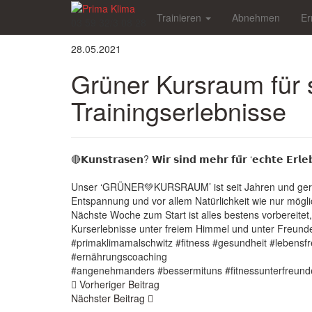
Skip
Trainieren
Abnehmen
Er
to
03 59 32/3 08 28
main
content
28.05.2021
Grüner Kursraum für 
Trainingserlebnisse
🔴𝗞𝘂𝗻𝘀𝘁𝗿𝗮𝘀𝗲𝗻? 𝗪𝗶𝗿 𝘀𝗶𝗻𝗱 𝗺𝗲𝗵𝗿 𝗳𝘂̈𝗿 ‘𝗲𝗰𝗵𝘁𝗲 𝗘𝗿𝗹𝗲
Unser ‘GRÜNER💚KURSRAUM’ ist seit Jahren und gerade
Entspannung und vor allem Natürlichkeit wie nur mögli
Nächste Woche zum Start ist alles bestens vorbereitet
Kurserlebnisse unter freiem Himmel und unter Freunde
#primaklimamalschwitz
#fitness
#gesundheit
#lebensf
#ernährungscoaching
#angenehmanders
#bessermituns
#fitnessunterfreun
Beitragsnavigation
Vorheriger Beitrag
Nächster Beitrag