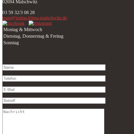
02694 Malschwitz
03 59 32/3 08 28
team@prima-klima-malschwitz.de
Montag & Mittwoch
Dienstag, Donnerstag & Freitag
Sonntag
Hast du noch Fragen? Schreib uns: