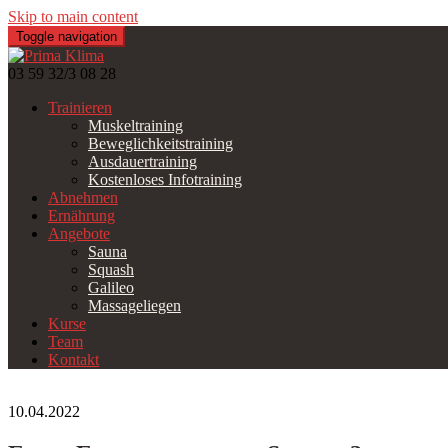
Skip to main content
Toggle navigation
03 59 32/3 08 28
Trainieren
Muskeltraining
Beweglichkeitstraining
Ausdauertraining
Kostenloses Infotraining
Abnehmen
Ernährung
Angebote
Sauna
Squash
Galileo
Massageliegen
Kurse
Team
Kontakt
10.04.2022