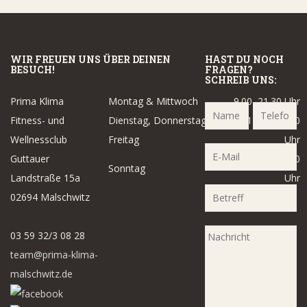
WIR FREUEN UNS ÜBER DEINEN
HAST DU NOCH
BESUCH!
FRAGEN?
SCHREIB UNS:
Prima Klima
Montag & Mittwoch
9.00–21.30 Uhr
Fitness- und
Dienstag, Donnerstag &
14.00–21.30
Wellnessclub
Freitag
Uhr
Guttauer
14.00–18.00
Sonntag
Landstraße 15a
Uhr
02694 Malschwitz
03 59 32/3 08 28
team@prima-klima-
malschwitz.de