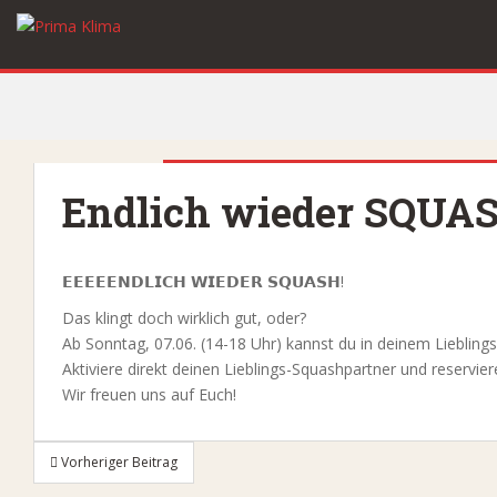
S
k
i
p
t
o
m
a
Endlich wieder SQUAS
i
n
c
𝗘𝗘𝗘𝗘𝗘𝗡𝗗𝗟𝗜𝗖𝗛 𝗪𝗜𝗘𝗗𝗘𝗥 𝗦𝗤𝗨𝗔𝗦𝗛!
o
n
Das klingt doch wirklich gut, oder?
t
Ab Sonntag, 07.06. (14-18 Uhr) kannst du in deinem Liebling
e
Aktiviere direkt deinen Lieblings-Squashpartner und reservie
n
Wir freuen uns auf Euch!
t
Beitragsnavigation
Vorheriger Beitrag