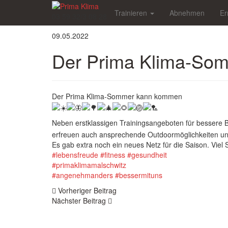
Skip
Trainieren
Abnehmen
Er
to
03 59 32/3 08 28
main
content
09.05.2022
Der Prima Klima-So
Der Prima Klima-Sommer kann kommen
Neben erstklassigen Trainingsangeboten für bessere 
erfreuen auch ansprechende Outdoormöglichkeiten unser
Es gab extra noch ein neues Netz für die Saison. Viel
#lebensfreude
#fitness
#gesundheit
#primaklimamalschwitz
#angenehmanders
#bessermituns
Beitragsnavigation
Vorheriger Beitrag
Nächster Beitrag